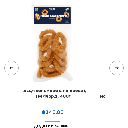
 ТМ
Кільця кальмара в паніровці,
Креветка
ТМ Фіорд, 400г
морожена, ч
ТМ Ф
₴240.00
₴
ДОДАТИ В КОШИК
ДОДА