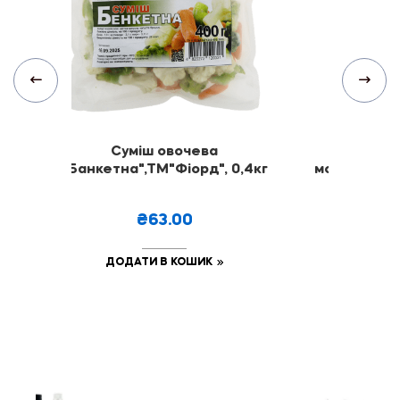
та
Суміш овочева
Креветка
5кг
"Банкетна",ТМ"Фіорд", 0,4кг
морожені, ч
ТМ Ф
₴63.00
₴
ДОДАТИ В КОШИК
ДОДА