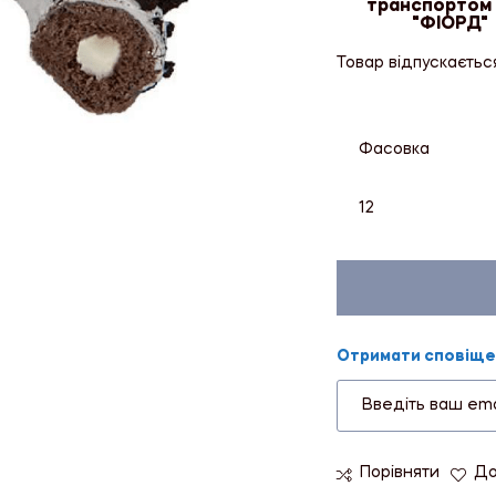
транспортом
"ФІОРД"
Товар відпускаєтьс
Фасовка
12
Отримати сповіщен
Порівняти
До