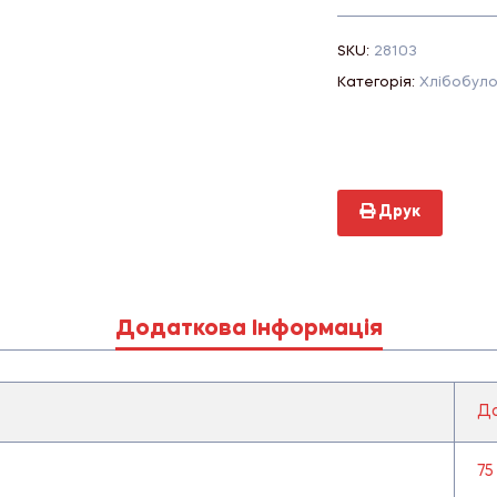
SKU:
28103
Категорія:
Хлібобуло
Друк
Додаткова Інформація
Д
75