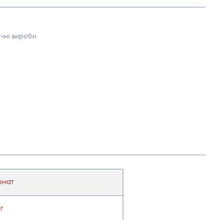
чні вироби
онат
 г