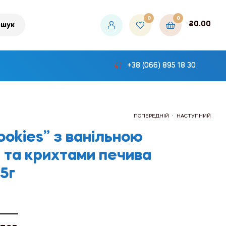
0
0
₴
0.00
шук
+38 (066) 895 18 30
.
ПОПЕРЕДНІЙ
НАСТУПНИЙ
okies” з ванільною
 та крихтами печива
₴756.00
₴450.00
75г