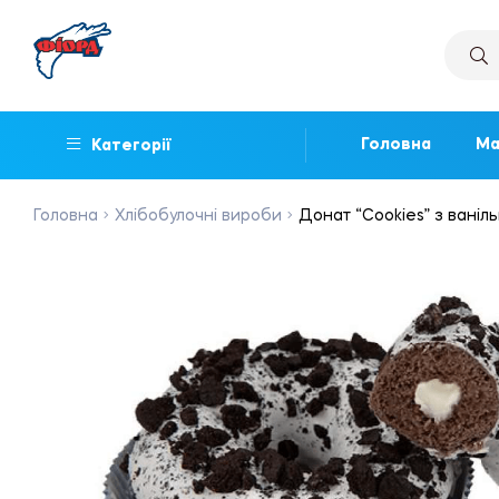
Головна
Ма
Категорії
Головна
Хлібобулочні вироби
Донат “Cookies” з ваніл