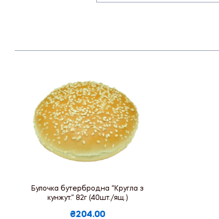
Булочка бутербродна “Кругла з
кунжут.” 82г (40шт./ящ.)
₴204.00