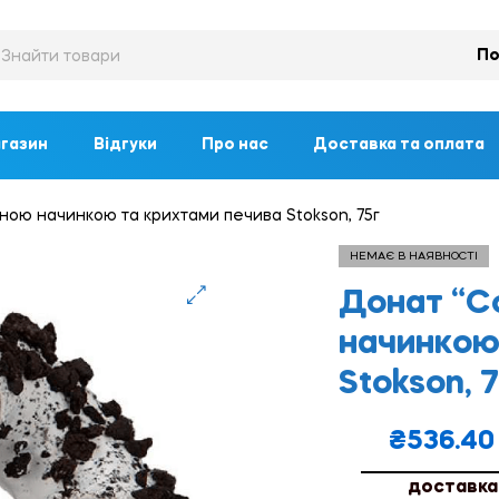
По
газин
Відгуки
Про нас
Доставка та оплата
ьною начинкою та крихтами печива Stokson, 75г
НЕМАЄ В НАЯВНОСТІ
Донат “Co
🔍
начинкою
Stokson, 
₴
536.40
доставка