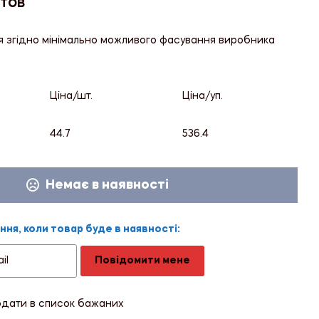
 ТОВ
я згідно мінімально можливого фасування виробника
Ціна/шт.
Ціна/уп.
44.7
536.4
Немає в наявності
ня, коли товар буде в наявності:
Повідомити мене
дати в список бажаних