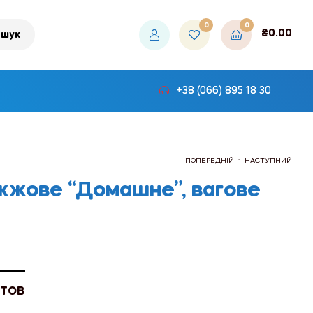
0
0
₴
0.00
шук
+38 (066) 895 18 30
.
ПОПЕРЕДНІЙ
НАСТУПНИЙ
іжжове “Домашне”, вагове
₴129.60
₴536.40
 ТОВ