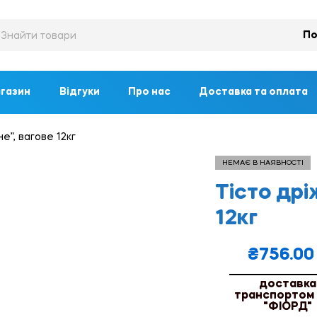
По
газин
Відгуки
Про нас
Доставка та оплата
”, вагове 12кг
НЕМАЄ В НАЯВНОСТІ
Тісто др
12кг
₴
756.00
доставка
транспортом
"ФІОРД"