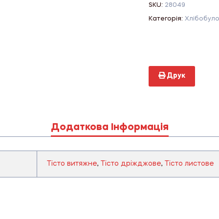
SKU:
28049
Категорія:
Хлібобуло
Друк
Додаткова Інформація
Тісто витяжне
,
Тісто дріжджове
,
Тісто листове