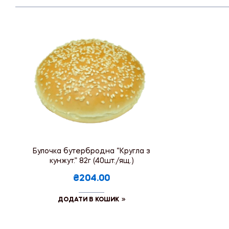
Булочка бутербродна “Кругла з
кунжут.” 82г (40шт./ящ.)
₴204.00
ДОДАТИ В КОШИК