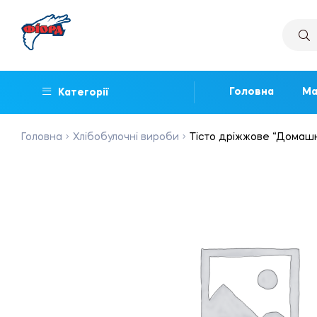
Головна
Ма
Категорії
Головна
Хлібобулочні вироби
Тісто дріжжове “Домашне