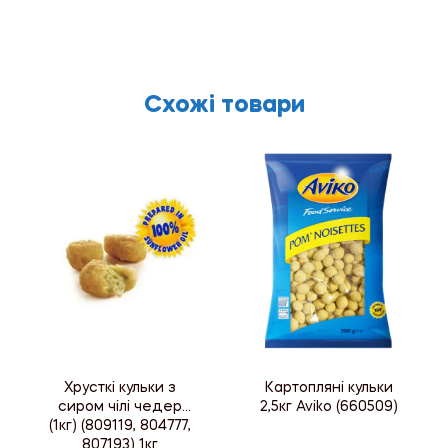
Схожі товари
Хрусткі кульки з
Картопляні кульки
сиром чілі чедер
2,5кг Aviko (660509)
(1кг) (809119, 804777,
807193) 1кг