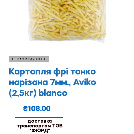
НЕМАЄ В НАЯВНОСТІ
Картопля фрі тонко
нарізана 7мм., Aviko
(2,5кг) blanco
₴
108.00
доставка
транспортом ТОВ
"ФІОРД"