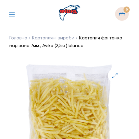
0
Головна
Картопляні вироби
Картопля фрі тонко
нарізана 7мм., Aviko (2,5кг) blanco
🔍