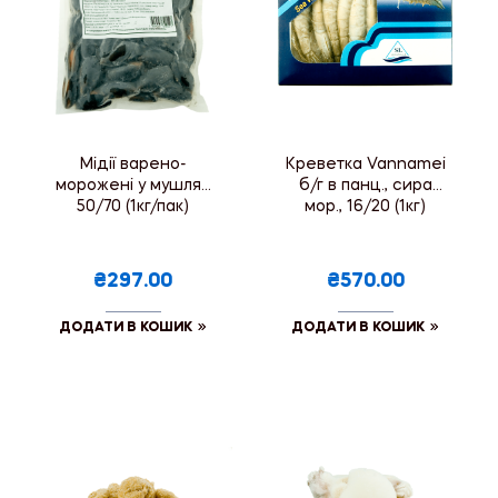
Мідії варено-
Креветка Vannamei
морожені у мушлях
б/г в панц., сира
50/70 (1кг/пак)
мор., 16/20 (1кг)
₴297.00
₴570.00
ДОДАТИ В КОШИК
ДОДАТИ В КОШИК