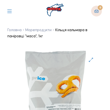
0
Головна
Морепродукти
Кільця кальмара в
паніровці “маса”, 1кг
🔍