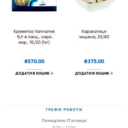
Креветка Vannamei
Каракатиця
б/г в панц., сира
чищена, 20/40
мор., 16/20 (1кг)
₴570.00
₴375.00
ДОДАТИ В КОШИК
ДОДАТИ В КОШИК
ГРАФІК РОБОТИ
Понеділок-П’ятниця