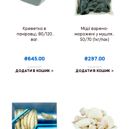
Креветка в
Мідії варено-
паніровці, 80/120
морожені у мушлях
ваг.
50/70 (1кг/пак)
₴645.00
₴297.00
ДОДАТИ В КОШИК
ДОДАТИ В КОШИК