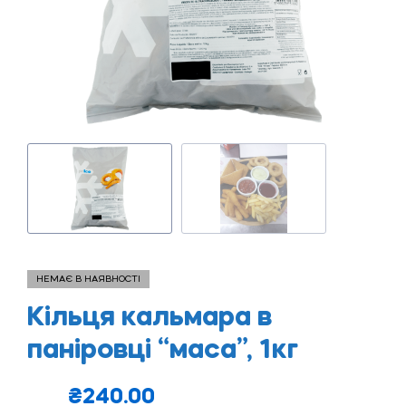
НЕМАЄ В НАЯВНОСТІ
Кільця кальмара в
паніровці “маса”, 1кг
₴
240.00