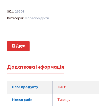
SKU:
29901
Категорія:
Морепродукти
Друк
Додаткова Інформація
Вага продукту
160 г
Назва риби
Тунець