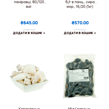
паніровці, 80/120
б/г в панц., сира
ваг.
мор., 16/20 (1кг)
₴645.00
₴570.00
ДОДАТИ В КОШИК
ДОДАТИ В КОШИК