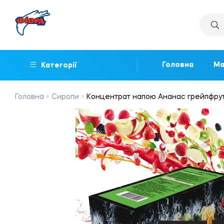
Головна
Ма
Категорії
Головна
Сиропи
Концентрат напою Ананас грейпфрут,