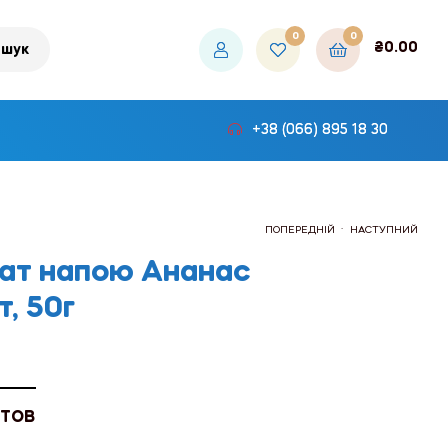
0
0
₴
0.00
шук
+38 (066) 895 18 30
.
ПОПЕРЕДНІЙ
НАСТУПНИЙ
ат напою Ананас
, 50г
₴114.00
₴480.00
 ТОВ