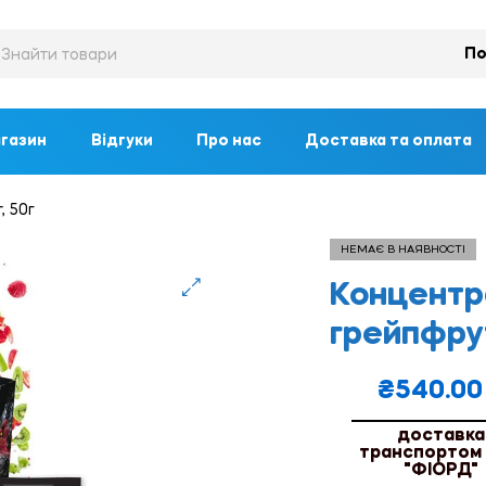
По
газин
Відгуки
Про нас
Доставка та оплата
 50г
НЕМАЄ В НАЯВНОСТІ
Концентр
🔍
грейпфрут
₴
540.00
доставка
транспортом
"ФІОРД"