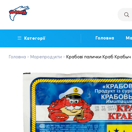
Головна
Ма
Категорії
Головна
Морепродукти
Крабові палички Краб Крабыч 