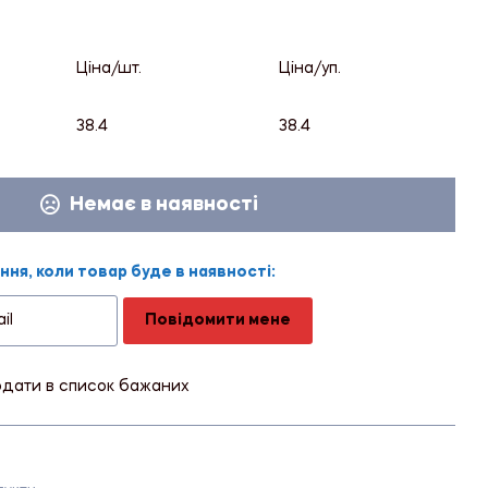
Ціна/шт.
Ціна/уп.
38.4
38.4
Немає в наявності
ня, коли товар буде в наявності:
Повідомити мене
дати в список бажаних