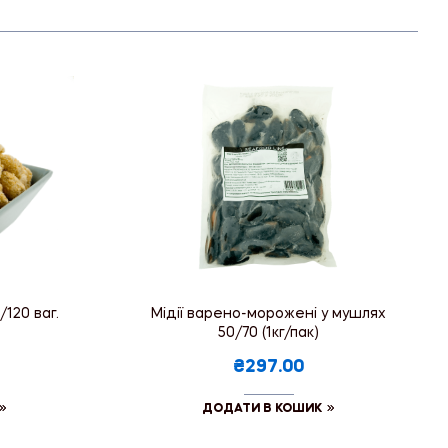
/120 ваг.
Мідії варено-морожені у мушлях
50/70 (1кг/пак)
₴297.00
ДОДАТИ В КОШИК