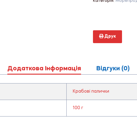
Категорія:
Морепрод
Друк
Додаткова Інформація
Відгуки (0)
Крабові палички
100 г