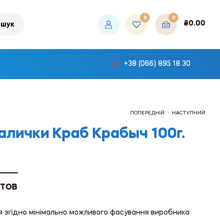
0
0
₴
0.00
шук
+38 (066) 895 18 30
.
ПОПЕРЕДНІЙ
НАСТУПНИЙ
алички Краб Крабыч 100г.
₴136.50
₴88.20
 ТОВ
я згідно мінімально можливого фасування виробника