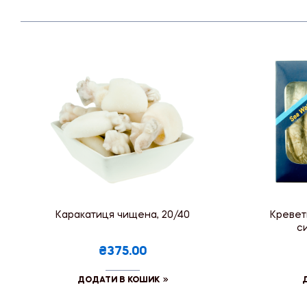
Каракатиця чищена, 20/40
Креветк
си
₴375.00
ДОДАТИ В КОШИК