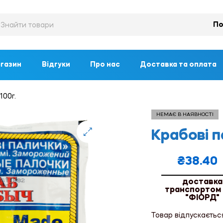
По
газин
Відгуки
Про нас
Доставка та оплата
100г.
НЕМАЄ В НАЯВНОСТІ
Крабові п
🔍
₴
38.40
доставка
транспортом
"ФІОРД"
Товар відпускаєтьс