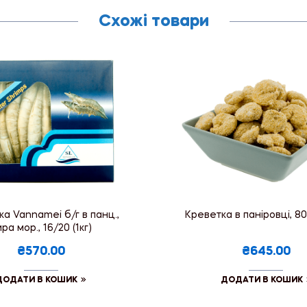
Схожі товари
а Vannamei б/г в панц.,
Креветка в паніровці, 80
ра мор., 16/20 (1кг)
₴570.00
₴645.00
ДОДАТИ В КОШИК
ДОДАТИ В КОШИК