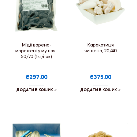
Мідії варено-
Каракатиця
морожені у мушлях
чищена, 20/40
50/70 (1кг/пак)
₴297.00
₴375.00
ДОДАТИ В КОШИК
ДОДАТИ В КОШИК