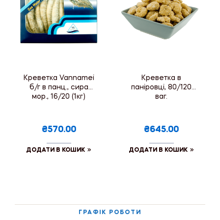
Креветка Vannamei
Креветка в
б/г в панц., сира
паніровці, 80/120
мор., 16/20 (1кг)
ваг.
₴570.00
₴645.00
ДОДАТИ В КОШИК
ДОДАТИ В КОШИК
ГРАФІК РОБОТИ