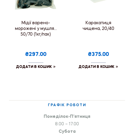
Мідії варено-
Каракатиця
морожені у мушлях
чищена, 20/40
50/70 (1кг/пак)
₴297.00
₴375.00
ДОДАТИ В КОШИК
ДОДАТИ В КОШИК
ГРАФІК РОБОТИ
Понеділок-П’ятниця
8.00 – 17.00
Субота