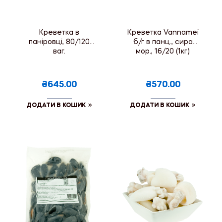
Креветка в
Креветка Vannamei
паніровці, 80/120
б/г в панц., сира
ваг.
мор., 16/20 (1кг)
₴645.00
₴570.00
ДОДАТИ В КОШИК
ДОДАТИ В КОШИК