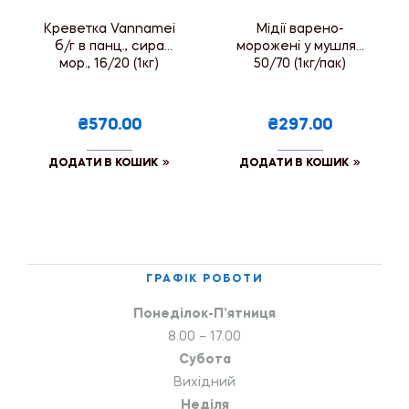
Креветка Vannamei
Мідії варено-
б/г в панц., сира
морожені у мушлях
мор., 16/20 (1кг)
50/70 (1кг/пак)
₴570.00
₴297.00
ДОДАТИ В КОШИК
ДОДАТИ В КОШИК
ГРАФІК РОБОТИ
Понеділок-П’ятниця
8.00 – 17.00
Субота
Вихідний
Неділя