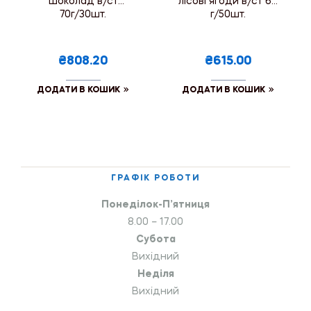
шоколад в/ст
лісові ягоди в/ст 60
70г/30шт.
г/50шт.
₴808.20
₴615.00
ДОДАТИ В КОШИК
ДОДАТИ В КОШИК
ГРАФІК РОБОТИ
Понеділок-П’ятниця
8.00 – 17.00
Субота
Вихідний
Неділя
Вихідний