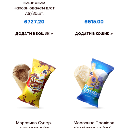
вишневим
наповнювачем в/ст
70г/30шт.
₴727.20
₴615.00
ДОДАТИ В КОШИК
ДОДАТИ В КОШИК
Морозиво Супер-
Морозиво Пролісок