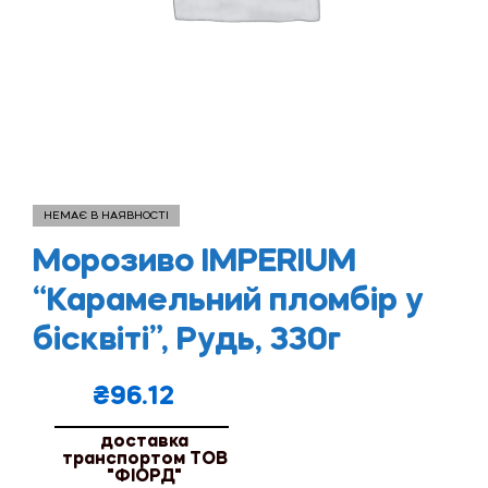
НЕМАЄ В НАЯВНОСТІ
Морозиво IMPERIUM
“Карамельний пломбір у
бісквіті”, Рудь, 330г
₴
96.12
доставка
транспортом ТОВ
"ФІОРД"