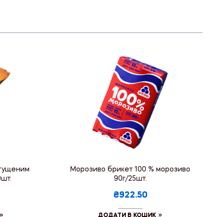
згущеним
Морозиво брикет 100 % морозиво
0шт.
90г/25шт.
₴922.50
ДОДАТИ В КОШИК