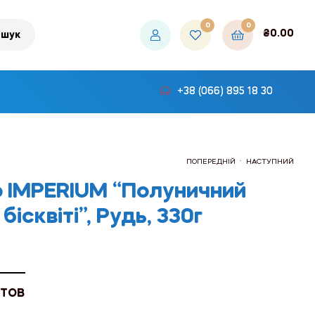
0
0
₴
0.00
шук
+38 (066) 895 18 30
.
ПОПЕРЕДНІЙ
НАСТУПНИЙ
 IMPERIUM “Полуничний
бісквіті”, Рудь, 330г
₴96.12
₴141.30
 ТОВ