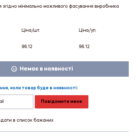
я згідно мінімально можливого фасування виробника
Ціна/шт.
Ціна/уп.
96.12
96.12
Немає в наявності
ня, коли товар буде в наявності:
Повідомити мене
дати в список бажаних