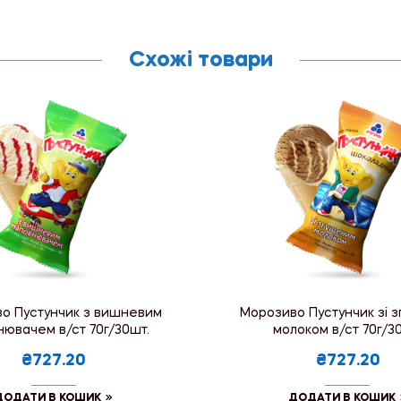
Схожі товари
о Пустунчик з вишневим
Морозиво Пустунчик зі 
нювачем в/ст 70г/30шт.
молоком в/ст 70г/3
₴727.20
₴727.20
ДОДАТИ В КОШИК
ДОДАТИ В КОШИК