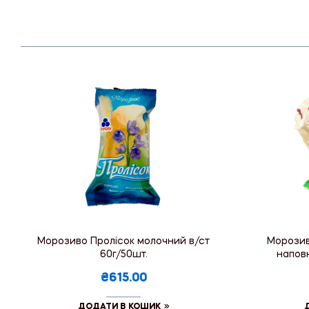
Морозиво Пролісок молочний в/ст
Морозив
60г/50шт.
напов
₴615.00
ДОДАТИ В КОШИК