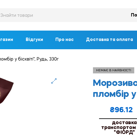
По
газин
Відгуки
Про нас
Доставка та оплата
бір у бісквіті”, Рудь, 330г
НЕМАЄ В НАЯВНОСТІ
Морозиво
🔍
пломбір у 
₴
96.12
доставка
транспортом
"ФІОРД"