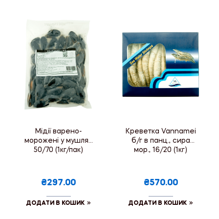
Мідії варено-
Креветка Vannamei
морожені у мушлях
б/г в панц., сира
50/70 (1кг/пак)
мор., 16/20 (1кг)
₴297.00
₴570.00
ДОДАТИ В КОШИК
ДОДАТИ В КОШИК