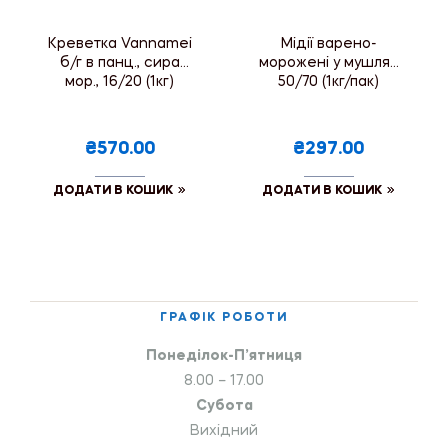
Креветка Vannamei
Мідії варено-
б/г в панц., сира
морожені у мушлях
мор., 16/20 (1кг)
50/70 (1кг/пак)
₴570.00
₴297.00
ДОДАТИ В КОШИК
ДОДАТИ В КОШИК
ГРАФІК РОБОТИ
Понеділок-П’ятниця
8.00 – 17.00
Субота
Вихідний