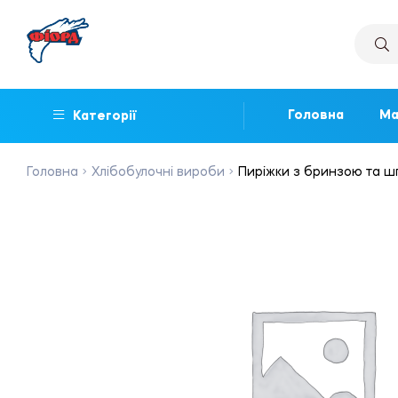
Головна
Ма
Категорії
Головна
Хлібобулочні вироби
Пиріжки з бринзою та шп