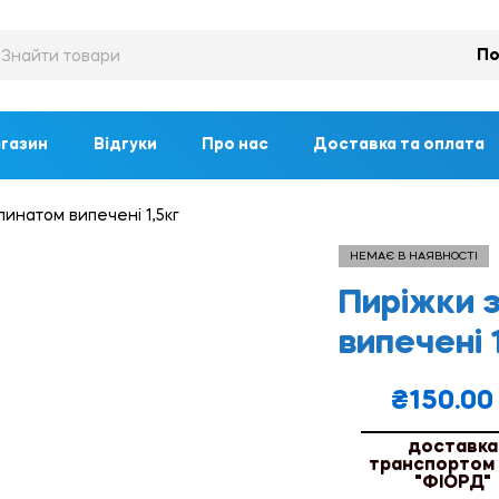
По
газин
Відгуки
Про нас
Доставка та оплата
инатом випечені 1,5кг
НЕМАЄ В НАЯВНОСТІ
Пиріжки 
випечені 
₴
150.00
доставка
транспортом
"ФІОРД"