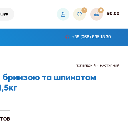
0
0
₴
0.00
шук
+38 (066) 895 18 30
.
ПОПЕРЕДНІЙ
НАСТУПНИЙ
з бринзою та шпинатом
1,5кг
₴51.60
₴150.00
 ТОВ