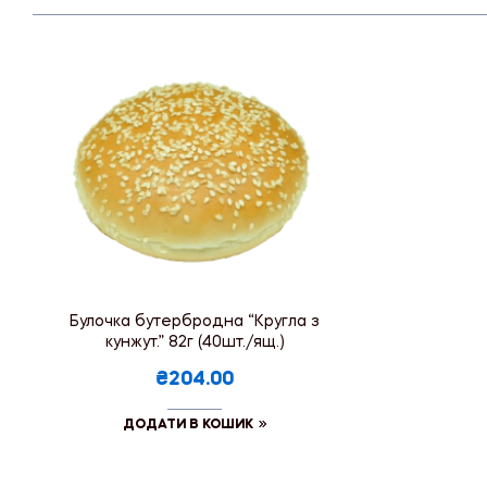
Булочка бутербродна “Кругла з
кунжут.” 82г (40шт./ящ.)
₴204.00
ДОДАТИ В КОШИК