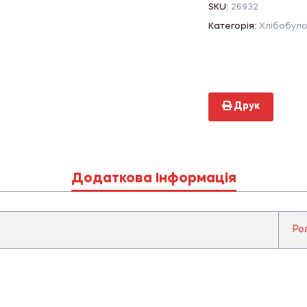
SKU:
26932
Категорія:
Хлібобуло
Друк
Додаткова Інформація
Рол