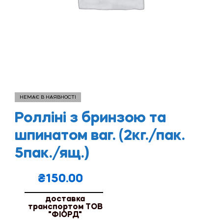
НЕМАЄ В НАЯВНОСТІ
Ролліні з бринзою та
шпинатом ваг. (2кг./пак.
5пак./ящ.)
₴
150.00
доставка
транспортом ТОВ
"ФІОРД"