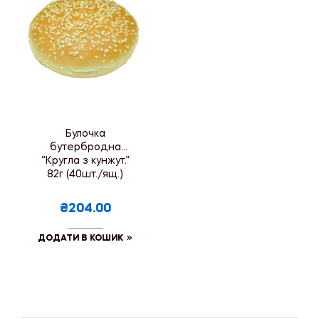
Булочка
бутербродна
“Кругла з кунжут.”
82г (40шт./ящ.)
₴204.00
ДОДАТИ В КОШИК