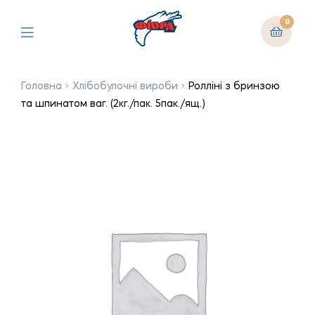
0
Головна
Хлібобулочні вироби
Ролліні з бринзою
та шпинатом ваг. (2кг./пак. 5пак./ящ.)