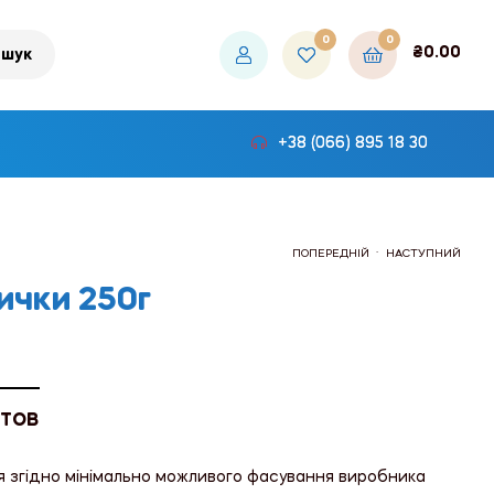
0
0
₴
0.00
шук
+38 (066) 895 18 30
.
ПОПЕРЕДНІЙ
НАСТУПНИЙ
ички 250г
₴1,407.00
₴132.90
 ТОВ
я згідно мінімально можливого фасування виробника