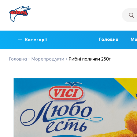
Головна
Ма
Категорії
Головна
Морепродукти
Рибні палички 250г