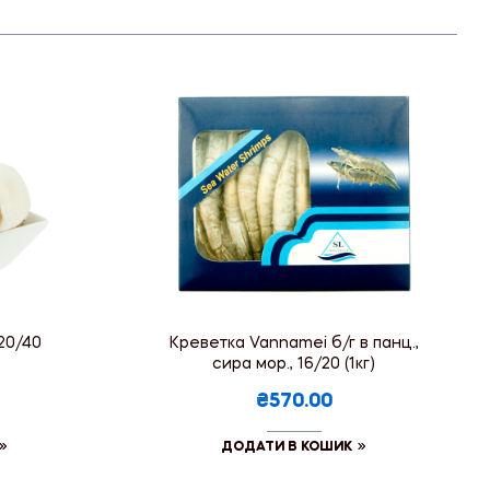
20/40
Креветка Vannamei б/г в панц.,
сира мор., 16/20 (1кг)
₴570.00
ДОДАТИ В КОШИК