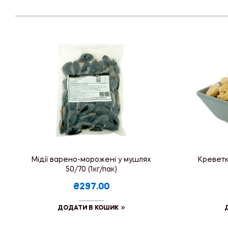
Мідії варено-морожені у мушлях
Креветка
50/70 (1кг/пак)
₴297.00
ДОДАТИ В КОШИК