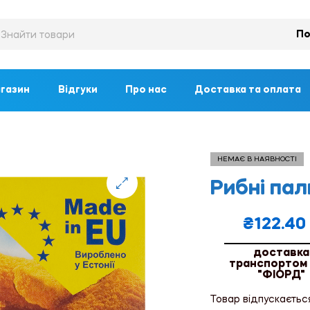
По
газин
Відгуки
Про нас
Доставка та оплата
НЕМАЄ В НАЯВНОСТІ
Рибні пал
🔍
₴
122.40
доставка
транспортом
"ФІОРД"
Товар відпускаєтьс