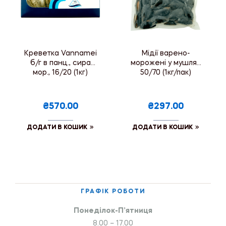
Креветка Vannamei
Мідії варено-
б/г в панц., сира
морожені у мушлях
мор., 16/20 (1кг)
50/70 (1кг/пак)
₴570.00
₴297.00
ДОДАТИ В КОШИК
ДОДАТИ В КОШИК
ГРАФІК РОБОТИ
Понеділок-П’ятниця
8.00 – 17.00