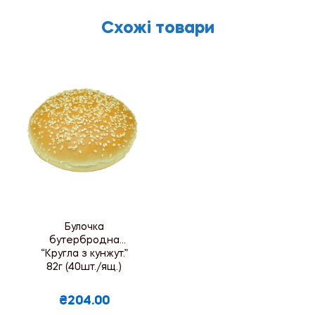
Схожі товари
Булочка
бутербродна
“Кругла з кунжут.”
82г (40шт./ящ.)
₴204.00