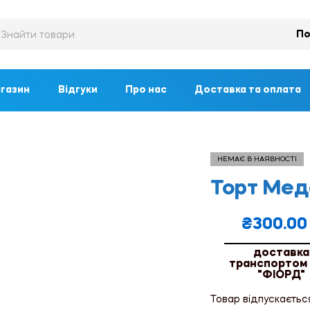
По
газин
Відгуки
Про нас
Доставка та оплата
НЕМАЄ В НАЯВНОСТІ
Торт Мед
₴
300.00
доставка
транспортом
"ФІОРД"
Товар відпускаєтьс