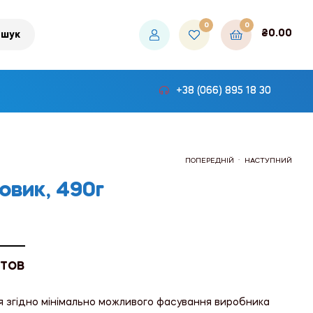
0
0
₴
0.00
шук
+38 (066) 895 18 30
.
ПОПЕРЕДНІЙ
НАСТУПНИЙ
овик, 490г
₴406.80
₴469.80
 ТОВ
я згідно мінімально можливого фасування виробника