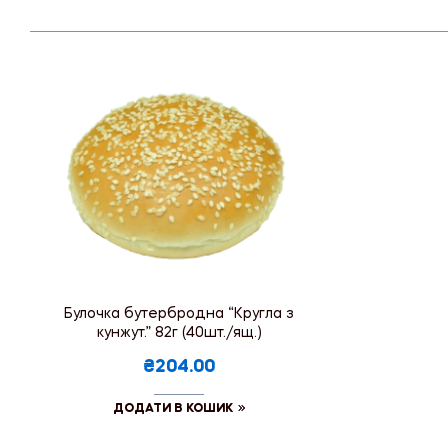
Булочка бутербродна “Кругла з
кунжут.” 82г (40шт./ящ.)
₴204.00
ДОДАТИ В КОШИК