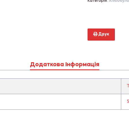
Категорія:
Хлібобуло
Друк
Додаткова Інформація