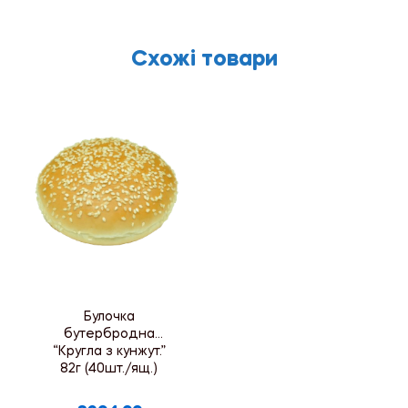
Схожі товари
Булочка
бутербродна
“Кругла з кунжут.”
82г (40шт./ящ.)