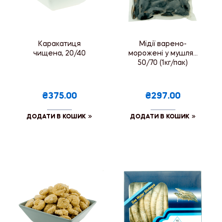
Каракатиця
Мідії варено-
чищена, 20/40
морожені у мушлях
50/70 (1кг/пак)
₴375.00
₴297.00
ДОДАТИ В КОШИК
ДОДАТИ В КОШИК