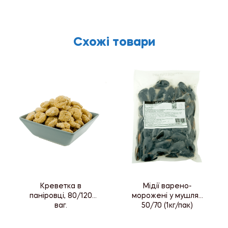
Схожі товари
Креветка в
Мідії варено-
паніровці, 80/120
морожені у мушлях
ваг.
50/70 (1кг/пак)