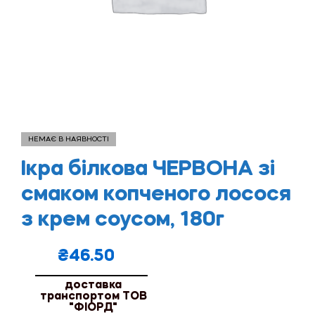
НЕМАЄ В НАЯВНОСТІ
Ікра білкова ЧЕРВОНА зі
смаком копченого лосося
з крем соусом, 180г
₴
46.50
доставка
транспортом ТОВ
"ФІОРД"