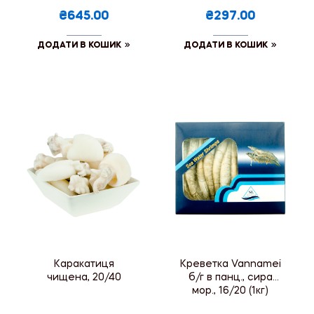
₴645.00
₴297.00
ДОДАТИ В КОШИК
ДОДАТИ В КОШИК
Каракатиця
Креветка Vannamei
чищена, 20/40
б/г в панц., сира
мор., 16/20 (1кг)