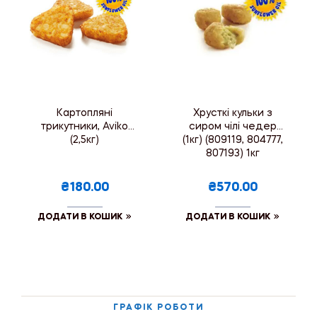
Картопляні
Хрусткі кульки з
трикутники, Aviko
сиром чілі чедер
(2,5кг)
(1кг) (809119, 804777,
807193) 1кг
₴180.00
₴570.00
ДОДАТИ В КОШИК
ДОДАТИ В КОШИК
ГРАФІК РОБОТИ