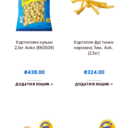
Картопляні кульки
Картопля фрі тонко
2,5кг Aviko (660509)
нарізана 7мм., Aviko
(2,5кг)
₴438.00
₴324.00
ДОДАТИ В КОШИК
ДОДАТИ В КОШИК