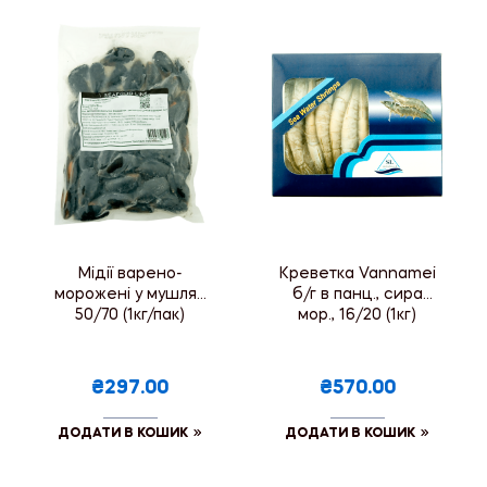
Мідії варено-
Креветка Vannamei
морожені у мушлях
б/г в панц., сира
50/70 (1кг/пак)
мор., 16/20 (1кг)
₴297.00
₴570.00
ДОДАТИ В КОШИК
ДОДАТИ В КОШИК