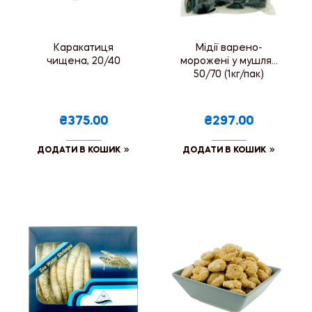
Каракатиця
Мідії варено-
чищена, 20/40
морожені у мушлях
50/70 (1кг/пак)
₴375.00
₴297.00
ДОДАТИ В КОШИК
ДОДАТИ В КОШИК