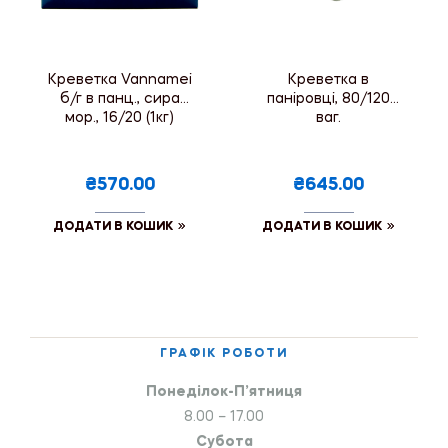
Креветка Vannamei
Креветка в
б/г в панц., сира
паніровці, 80/120
мор., 16/20 (1кг)
ваг.
₴570.00
₴645.00
ДОДАТИ В КОШИК
ДОДАТИ В КОШИК
ГРАФІК РОБОТИ
Понеділок-П’ятниця
8.00 – 17.00
Субота