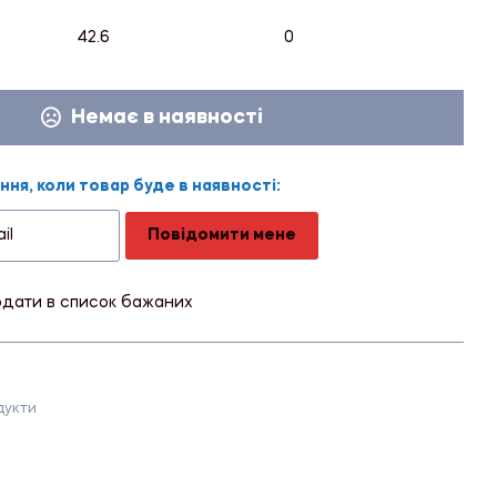
42.6
0
Немає в наявності
ня, коли товар буде в наявності:
Повідомити мене
дати в список бажаних
укти