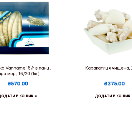
а Vannamei б/г в панц.,
Каракатиця чищена, 
ра мор., 16/20 (1кг)
₴570.00
₴375.00
ДОДАТИ В КОШИК
ДОДАТИ В КОШИК