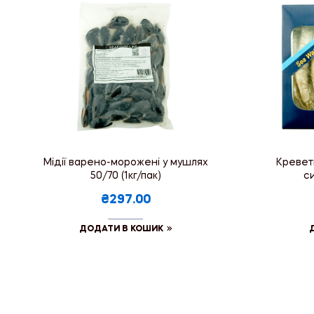
Мідії варено-морожені у мушлях
Креветк
50/70 (1кг/пак)
си
₴297.00
ДОДАТИ В КОШИК