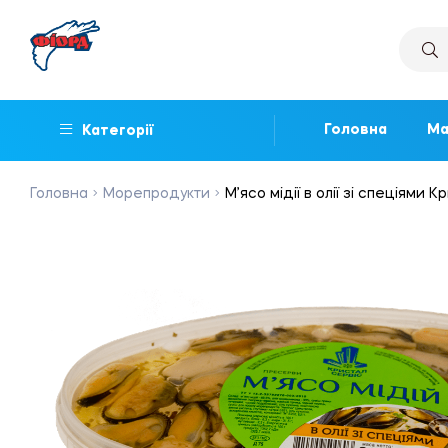
Головна
Ма
Категорії
Головна
Морепродукти
М’ясо мідії в олії зі спеціями 