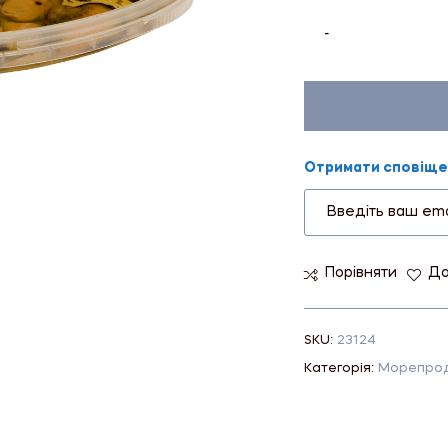
-
Отримати сповіщен
Порівняти
До
SKU:
23124
Категорія:
Морепрод