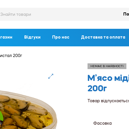
По
газин
Відгуки
Про нас
Доставка та оплата
Кристал 200г
НЕМАЄ В НАЯВНОСТІ
М’ясо міді
🔍
200г
Товар відпускаєтьс
Фасовка