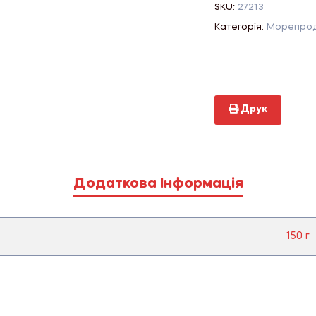
SKU:
27213
Категорія:
Морепрод
Друк
Додаткова Інформація
150 г