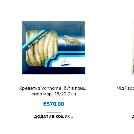
Креветка Vannamei б/г в панц.,
Мідії в
сира мор., 16/20 (1кг)
₴570.00
ДОДАТИ В КОШИК