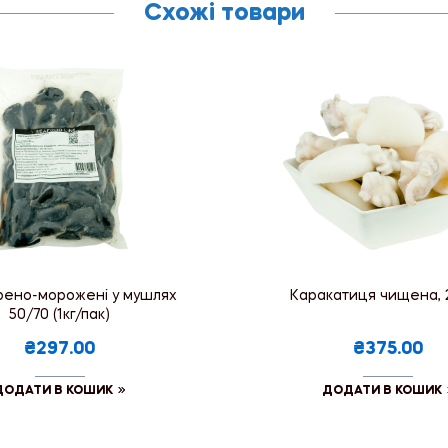
Схожі товари
арено-морожені у мушлях
Каракатиця чищена, 
50/70 (1кг/пак)
₴297.00
₴375.00
ДОДАТИ В КОШИК
ДОДАТИ В КОШИК