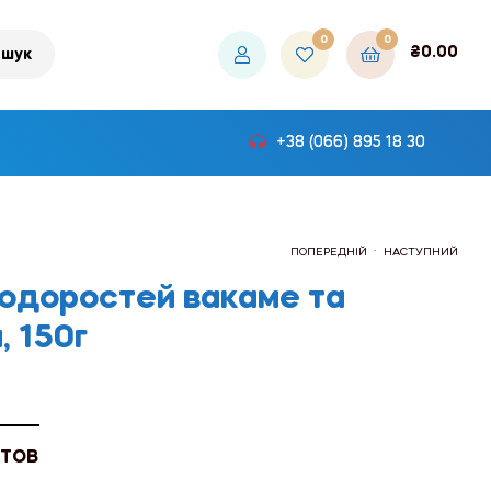
0
0
₴
0.00
шук
+38 (066) 895 18 30
.
ПОПЕРЕДНІЙ
НАСТУПНИЙ
водоростей вакаме та
 150г
₴432.00
₴204.00
 ТОВ