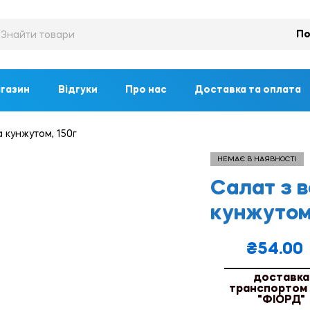
По
газин
Відгуки
Про нас
Доставка та оплата
 кунжутом, 150г
НЕМАЄ В НАЯВНОСТІ
Салат з 
кунжутом,
₴
54.00
доставка
транспортом
"ФІОРД"