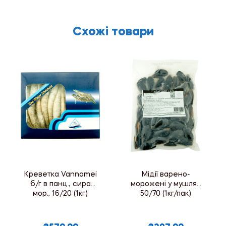
Схожі товари
Креветка Vannamei
Мідії варено-
б/г в панц., сира
морожені у мушлях
мор., 16/20 (1кг)
50/70 (1кг/пак)