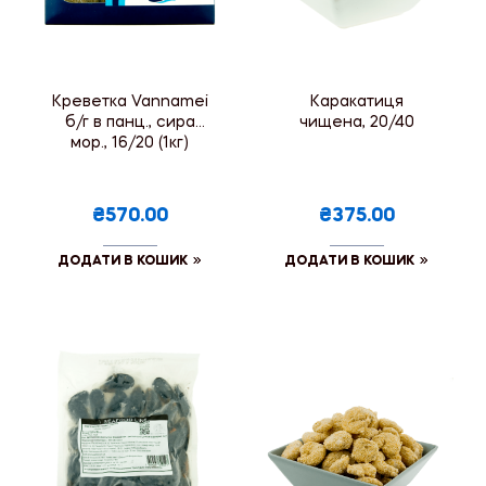
Креветка Vannamei
Каракатиця
б/г в панц., сира
чищена, 20/40
мор., 16/20 (1кг)
₴570.00
₴375.00
ДОДАТИ В КОШИК
ДОДАТИ В КОШИК