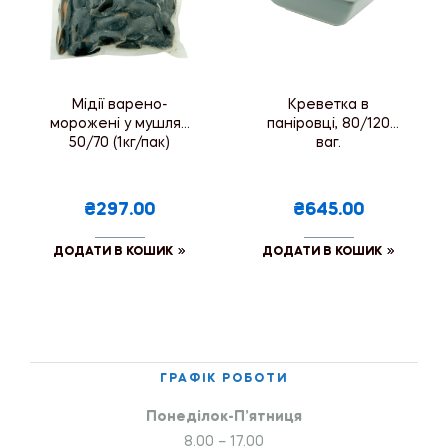
Мідії варено-
Креветка в
морожені у мушлях
паніровці, 80/120
50/70 (1кг/пак)
ваг.
₴297.00
₴645.00
ДОДАТИ В КОШИК
ДОДАТИ В КОШИК
ГРАФІК РОБОТИ
Понеділок-П’ятниця
8.00 – 17.00