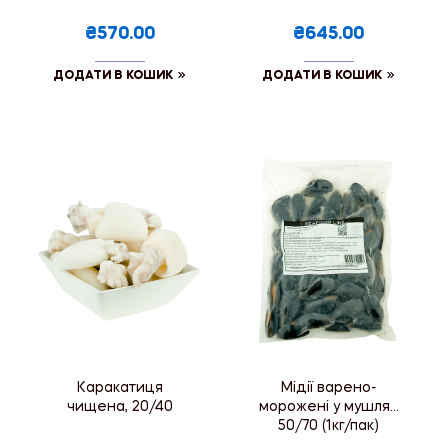
₴570.00
₴645.00
ДОДАТИ В КОШИК
ДОДАТИ В КОШИК
Каракатиця
Мідії варено-
чищена, 20/40
морожені у мушлях
50/70 (1кг/пак)