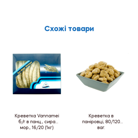
Схожі товари
Креветка Vannamei
Креветка в
б/г в панц., сира
паніровці, 80/120
мор., 16/20 (1кг)
ваг.