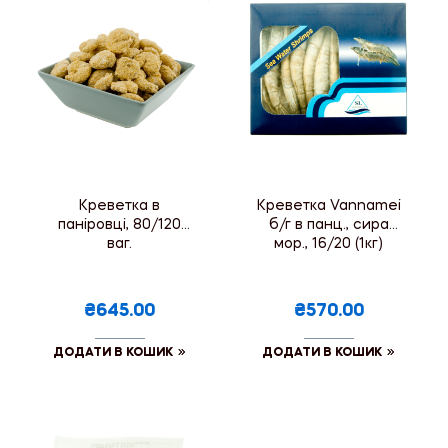
Креветка в
Креветка Vannamei
паніровці, 80/120
б/г в панц., сира
ваг.
мор., 16/20 (1кг)
₴645.00
₴570.00
ДОДАТИ В КОШИК
ДОДАТИ В КОШИК