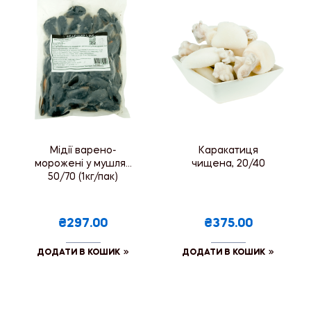
Мідії варено-
Каракатиця
морожені у мушлях
чищена, 20/40
50/70 (1кг/пак)
₴297.00
₴375.00
ДОДАТИ В КОШИК
ДОДАТИ В КОШИК